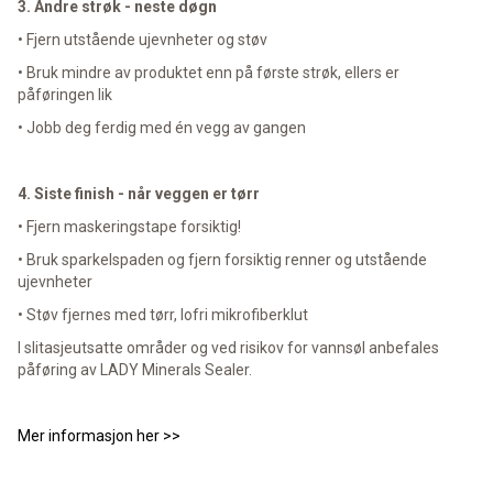
3. Andre strøk - neste døgn
• Fjern utstående ujevnheter og støv
• Bruk mindre av produktet enn på første strøk, ellers er
påføringen lik
• Jobb deg ferdig med én vegg av gangen
4. Siste finish - når veggen er tørr
• Fjern maskeringstape forsiktig!
• Bruk sparkelspaden og fjern forsiktig renner og utstående
ujevnheter
• Støv fjernes med tørr, lofri mikrofiberklut
I slitasjeutsatte områder og ved risikov for vannsøl anbefales
påføring av LADY Minerals Sealer.
Mer informasjon her >>