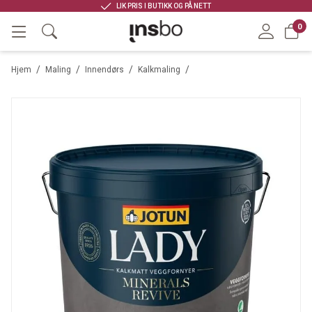
LIK PRIS I BUTIKK OG PÅ NETT
0
/
/
/
/
Hjem
Maling
Innendørs
Kalkmaling