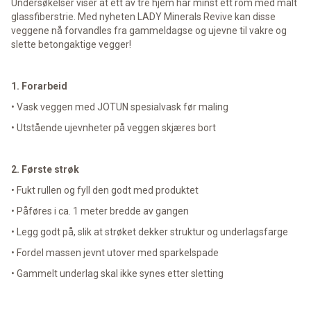
Undersøkelser viser at ett av tre hjem har minst ett rom med malt
glassfiberstrie. Med nyheten LADY Minerals Revive kan disse
veggene nå forvandles fra gammeldagse og ujevne til vakre og
slette betongaktige vegger!
1. Forarbeid
• Vask veggen med JOTUN spesialvask før maling
• Utstående ujevnheter på veggen skjæres bort
2. Første strøk
• Fukt rullen og fyll den godt med produktet
• Påføres i ca. 1 meter bredde av gangen
• Legg godt på, slik at strøket dekker struktur og underlagsfarge
• Fordel massen jevnt utover med sparkelspade
• Gammelt underlag skal ikke synes etter sletting