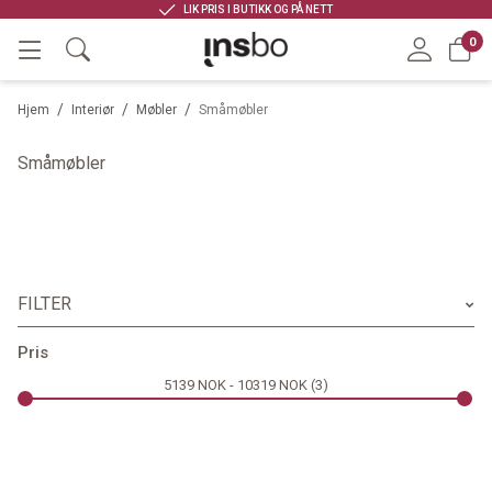
LIK PRIS I BUTIKK OG PÅ NETT
0
/
/
/
Hjem
Interiør
Møbler
Småmøbler
Småmøbler
FILTER
Merke
Pris
5139
NOK
10319
NOK
3