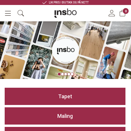
FRI FRAKT VED KJØP OVER 6500
0
Tapet
Maling