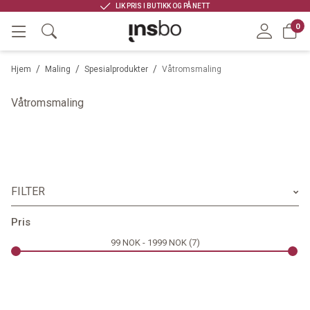
LIK PRIS I BUTIKK OG PÅ NETT
0
/
/
/
Hjem
Maling
Spesialprodukter
Våtromsmaling
Våtromsmaling
FILTER
Merke
Pris
99
NOK
1999
NOK
7
Løsemiddel
Bruksområde