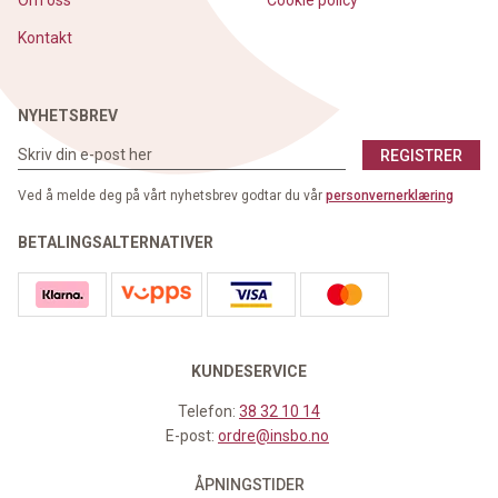
Om oss
Cookie policy
Kontakt
NYHETSBREV
REGISTRER
Ved å melde deg på vårt nyhetsbrev godtar du vår
personvernerklæring
BETALINGSALTERNATIVER
KUNDESERVICE
Telefon:
38 32 10 14
E-post:
ordre@insbo.no
ÅPNINGSTIDER