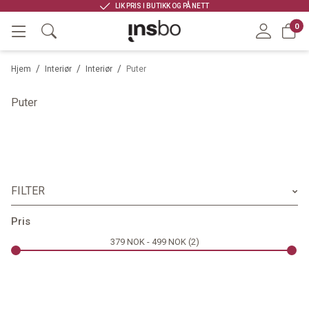
LIK PRIS I BUTIKK OG PÅ NETT
0
/
/
/
Hjem
Interiør
Interiør
Puter
Puter
FILTER
Merke
Pris
379
NOK
499
NOK
2