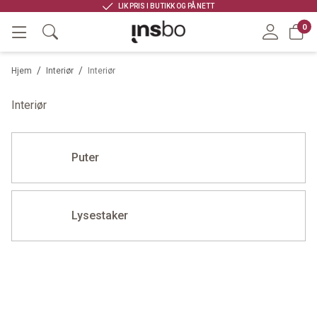
LIK PRIS I BUTIKK OG PÅ NETT
0
/
/
Hjem
Interiør
Interiør
Interiør
Puter
Lysestaker